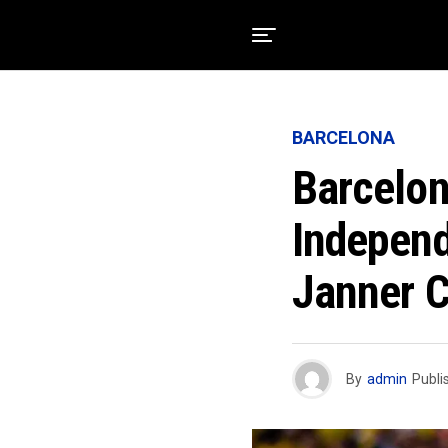
BARCELONA
Barcelon
Independ
Janner 
By
admin
Publi