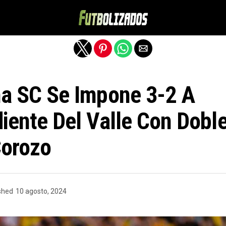
Salir de la versión móvil
a SC Se Impone 3-2 A
iente Del Valle Con Dobl
Corozo
shed
10 agosto, 2024