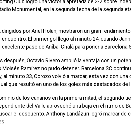
rting Club logró una victoria apretada de 3-2 sobre Inde
stadio Monumental, en la segunda fecha de la segunda eta
, dirigidos por Ariel Holan, mostraron un gran rendimient
l encuentro. El primer gol llegó al minuto 24, cuando Jan
excelente pase de Aníbal Chalá para poner a Barcelona S
s después, Octavio Rivero amplió la ventaja con un pote
ro Moisés Ramírez no pudo detener. Barcelona SC contin
, al minuto 33, Corozo volvió a marcar, esta vez con una
dual que resultó en uno de los goles más destacados de l
ominio de los canarios en la primera mitad, el segundo ti
pendiente del Valle aprovechó una baja en el ritmo de B
scar el descuento. Anthony Landázuri logró marcar de 
es.