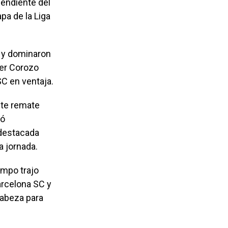
pendiente del
pa de la Liga
o y dominaron
ner Corozo
C en ventaja.
nte remate
uó
 destacada
a jornada.
empo trajo
arcelona SC y
cabeza para