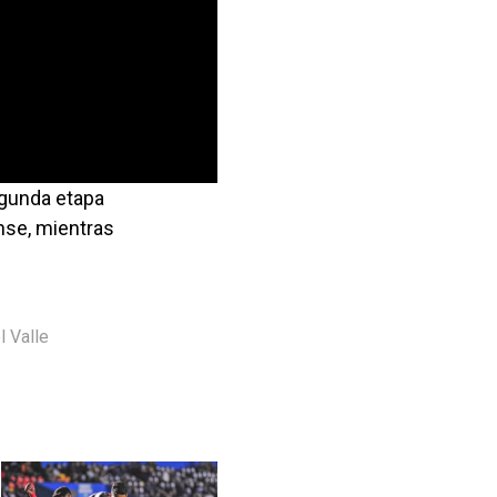
egunda etapa
ense, mientras
l Valle