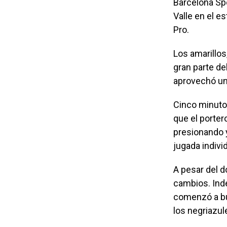
Barcelona Spo
Valle en el e
Pro.
Los amarillos
gran parte de
aprovechó un 
Cinco minuto
que el porte
presionando y
jugada indivi
A pesar del d
cambios. Inde
comenzó a bu
los negriazul