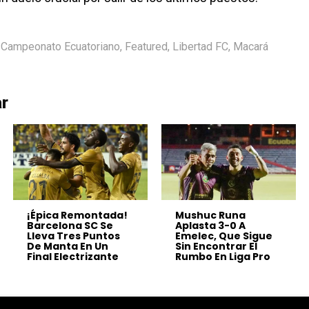
Campeonato Ecuatoriano
,
Featured
,
Libertad FC
,
Macará
ar
¡Épica Remontada!
Mushuc Runa
Barcelona SC Se
Aplasta 3-0 A
Lleva Tres Puntos
Emelec, Que Sigue
De Manta En Un
Sin Encontrar El
Final Electrizante
Rumbo En Liga Pro