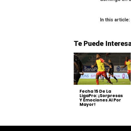
In this article:
Te Puede Interes
Fecha 15 De La
LigaPro: ¡Sorpresas
Y Emociones Al Por
Mayor!