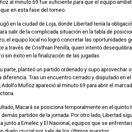
ñoz al minuto 69 fue suficiente para que el equipo amba
que en esta fase del torneo.
 jugó en la ciudad de Loja, donde Libertad tenía la obligac
ara salir de la complicada situación en la tabla de posici
o, el equipo local no logró concretar las oportunidades 
 a través de Cristhian Penilla, quien intentó desequilibr
o sin éxito en la finalización de las jugadas.
su parte, planteó un partido ordenado y supo aprovechar
a diferencia. Tras un encuentro cerrado y disputado en el
Adolfo Muñoz apareció al minuto 69 para abrir el marcad
ctoria.
ltado, Macará se posiciona temporalmente en el quinto lu
 demás partidos de la jornada. Por otro lado, Libertad sigu
bla junto a Emelec y El Nacional, equipos que se enfrentar
 duelo crucial por salir de los últimos puestos.