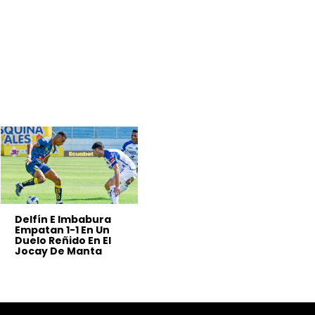
Delfín E Imbabura
Empatan 1-1 En Un
Duelo Reñido En El
Jocay De Manta