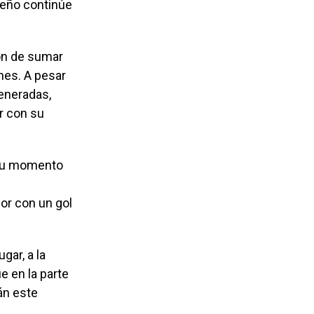
teño continúe
ión de sumar
ones. A pesar
generadas,
ar con su
 su momento
or con un gol
gar, a la
e en la parte
án este