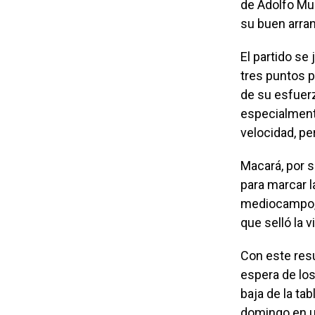
de Adolfo Mu
su buen arran
El partido se
tres puntos p
de su esfuerz
especialmente
velocidad, per
Macará, por 
para marcar l
mediocampo, 
que selló la vi
Con este resu
espera de los
baja de la ta
domingo en un