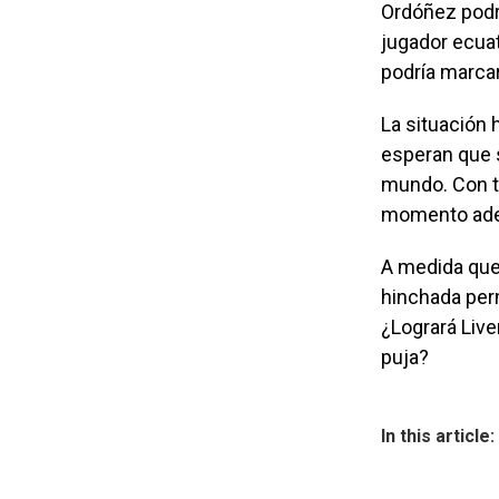
Ordóñez podrí
jugador ecuat
podría marcar
La situación 
esperan que s
mundo. Con ta
momento adec
A medida que 
hinchada per
¿Logrará Live
puja?
In this article: