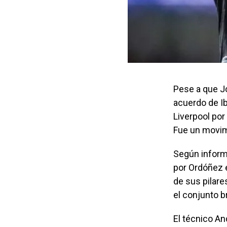
Pese a que J
acuerdo de Ib
Liverpool por
Fue un movimi
Según informe
por Ordóñez 
de sus pilare
el conjunto b
El técnico An