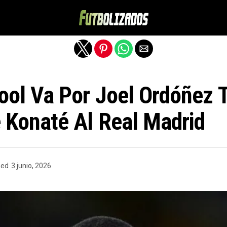
Salir de la versión móvil
pool Va Por Joel Ordóñez T
 Konaté Al Real Madrid
hed
3 junio, 2026