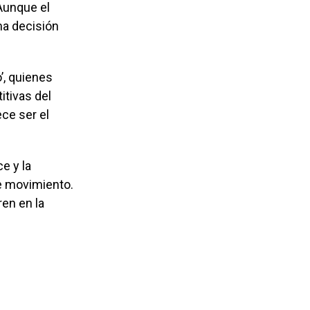
 Aunque el
ma decisión
’, quienes
itivas del
ce ser el
e y la
e movimiento.
ren en la