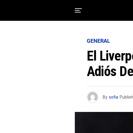
GENERAL
El Liver
Adiós De
By
sofia
Publis