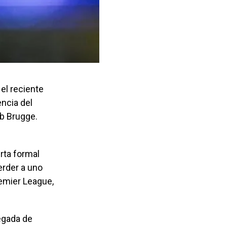
el reciente
encia del
ub Brugge.
rta formal
erder a uno
remier League,
legada de