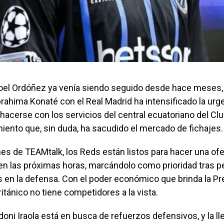
oel Ordóñez ya venía siendo seguido desde hace meses, 
rahima Konaté con el Real Madrid ha intensificado la urg
 hacerse con los servicios del central ecuatoriano del Cl
ento que, sin duda, ha sacudido el mercado de fichajes.
s de TEAMtalk, los Reds están listos para hacer una ofe
en las próximas horas, marcándolo como prioridad tras p
s en la defensa. Con el poder económico que brinda la P
ritánico no tiene competidores a la vista.
doni Iraola está en busca de refuerzos defensivos, y la l