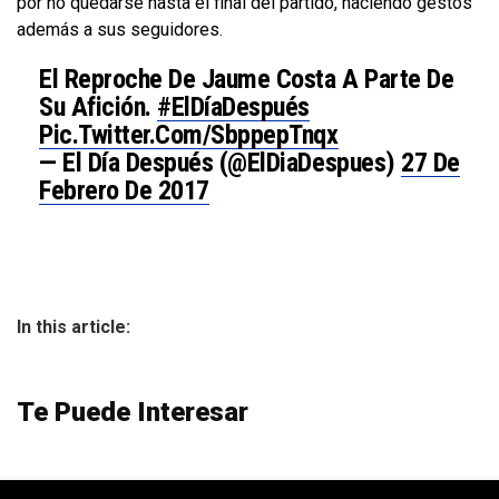
por no quedarse hasta el final del partido, haciendo gestos
además a sus seguidores.
El Reproche De Jaume Costa A Parte De
Su Afición.
#ElDíaDespués
Pic.twitter.com/sbppepTnqx
— El Día Después (@ElDiaDespues)
27 De
Febrero De 2017
In this article:
Te Puede Interesar