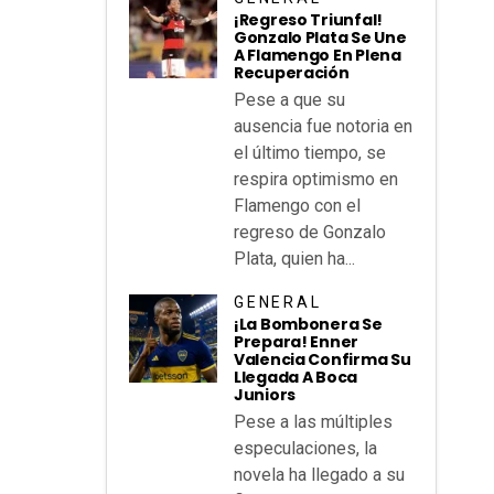
¡Regreso Triunfal!
Gonzalo Plata Se Une
A Flamengo En Plena
Recuperación
Pese a que su
ausencia fue notoria en
el último tiempo, se
respira optimismo en
Flamengo con el
regreso de Gonzalo
Plata, quien ha...
GENERAL
¡La Bombonera Se
Prepara! Enner
Valencia Confirma Su
Llegada A Boca
Juniors
Pese a las múltiples
especulaciones, la
novela ha llegado a su