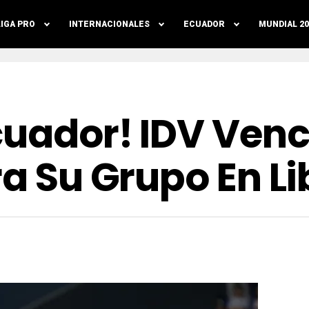
LIGA PRO
INTERNACIONALES
ECUADOR
MUNDIAL 20
cuador! IDV Venc
ra Su Grupo En L