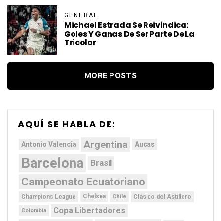
GENERAL
Michael Estrada Se Reivindica:
Goles Y Ganas De Ser Parte De La
Tricolor
MORE POSTS
AQUÍ SE HABLA DE:
Argentina
Antonio Valencia
Aucas
Barcelona
Brasil
Campeonato Ecuatoriano
Chelsea
Chile
Champions League
Clásico del Astillero
Copa Libertadores
Colombia