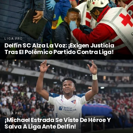
LIGA PRO
Delfín SC Alza La Voz: ¡Exigen Justicia
Tras El Polémico Partido Contra Liga!
LIGA PRO
¡Michael Estrada Se Viste De Héroe Y
Salva A Liga Ante Delfín!