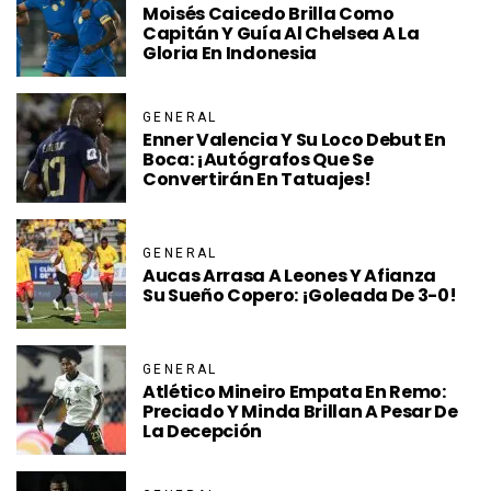
Moisés Caicedo Brilla Como
Capitán Y Guía Al Chelsea A La
Gloria En Indonesia
GENERAL
Enner Valencia Y Su Loco Debut En
Boca: ¡autógrafos Que Se
Convertirán En Tatuajes!
GENERAL
Aucas Arrasa A Leones Y Afianza
Su Sueño Copero: ¡Goleada De 3-0!
GENERAL
Atlético Mineiro Empata En Remo:
Preciado Y Minda Brillan A Pesar De
La Decepción