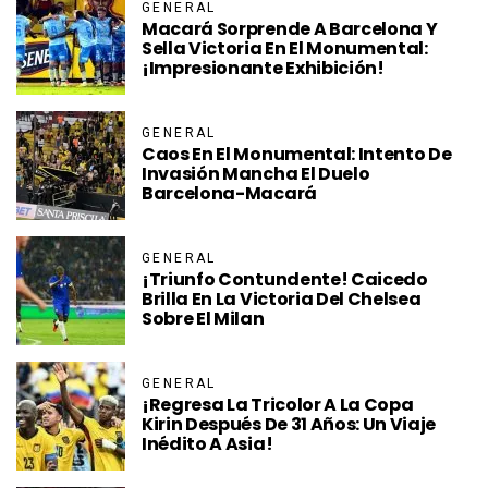
GENERAL
Macará Sorprende A Barcelona Y
Sella Victoria En El Monumental:
¡Impresionante Exhibición!
GENERAL
Caos En El Monumental: Intento De
Invasión Mancha El Duelo
Barcelona-Macará
GENERAL
¡Triunfo Contundente! Caicedo
Brilla En La Victoria Del Chelsea
Sobre El Milan
GENERAL
¡Regresa La Tricolor A La Copa
Kirin Después De 31 Años: Un Viaje
Inédito A Asia!