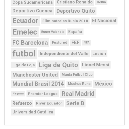
Cristiano Ronaldo
Copa Sudamericana
Delfín
Deportivo Quito
Deportivo Cuenca
Ecuador
El Nacional
Eliminatorias Rusia 2018
Emelec
España
Enner Valencia
FC Barcelona
FEF
Featured
FIFA
futbol
Independiente del Valle
Lesión
Liga de Quito
Lionel Messi
Liga de Loja
Manchester United
Manta Fútbol Club
Mundial Brasil 2014
México
Mushuc Runa
Real Madrid
Premier League
Neymar
Serie B
Refuerzo
River Ecuador
Universidad Católica