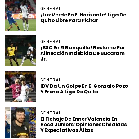
GENERAL
¡Luz Verde En El Horizonte! Liga De
Quito Libre Para Fichar
GENERAL
¡BSC En El Banquillo! Reclamo Por
Alineación Indebida De Bucaram
Jr.
GENERAL
IDV Da Un Golpe En El Gonzalo Pozo
Y Frena A Liga De Quito
GENERAL
El Fichaje De Enner Valencia En
Boca Juniors: Opiniones Divididas
Y Expectativas Altas