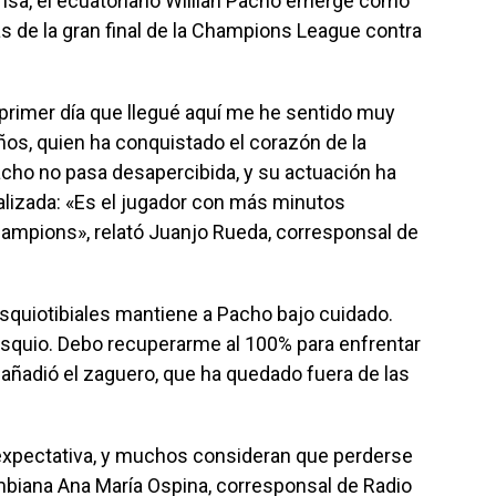
prensa, el ecuatoriano Willian Pacho emerge como
s de la gran final de la Champions League contra
l primer día que llegué aquí me he sentido muy
ños, quien ha conquistado el corazón de la
acho no pasa desapercibida, y su actuación ha
ializada: «Es el jugador con más minutos
mpions», relató Juanjo Rueda, corresponsal de
 isquiotibiales mantiene a Pacho bajo cuidado.
squio. Debo recuperarme al 100% para enfrentar
, añadió el zaguero, que ha quedado fuera de las
 expectativa, y muchos consideran que perderse
olombiana Ana María Ospina, corresponsal de Radio