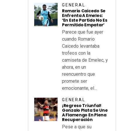
GENERAL
Romario Caicedo Se
Enfrenta A Emelec:
‘En Este Partido No Es
Permitido Empatar’
Parece que fue ayer
cuando Romario
Caicedo levantaba
trofeos con la
camiseta de Emelec, y
ahora, en un
reencuentro que
promete ser
emocionante, el...
GENERAL
¡Regreso Triunfal!
Gonzalo Plata Se Une
A Flamengo En Plena
Recuperación
Pese a que su