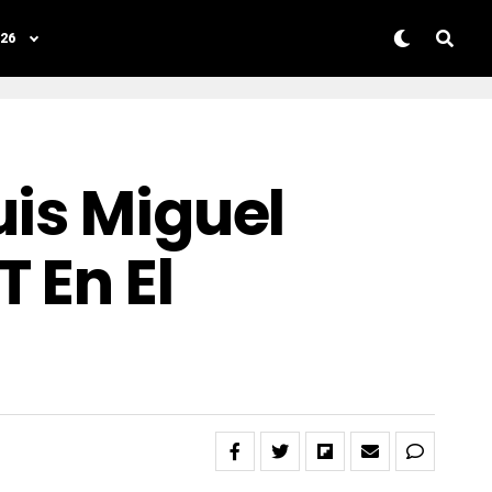
26
uis Miguel
 En El