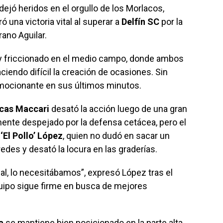
dejó heridos en el orgullo de los Morlacos,
ó una victoria vital al superar a
Delfín SC
por la
ano Aguilar.
 y friccionado en el medio campo, donde ambos
iendo difícil la creación de ocasiones. Sin
emocionante en sus últimos minutos.
cas Maccari
desató la acción luego de una gran
mente despejado por la defensa cetácea, pero el
‘El Pollo’ López
, quien no dudó en sacar un
edes y desató la locura en las graderías.
nal, lo necesitábamos”, expresó López tras el
quipo sigue firme en busca de mejores
a
se mantiene bien posicionado en la parte alta