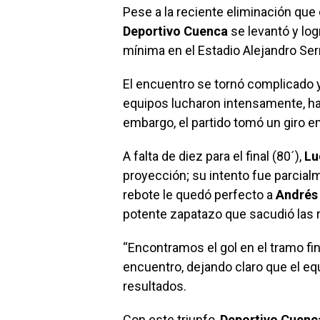
Pese a la reciente eliminación que 
Deportivo Cuenca
se levantó y logr
mínima en el Estadio Alejandro Serr
El encuentro se tornó complicado
equipos lucharon intensamente, hac
embargo, el partido tomó un giro 
A falta de diez para el final (80´),
Lu
proyección; su intento fue parcial
rebote le quedó perfecto a
Andrés 
potente zapatazo que sacudió las r
“Encontramos el gol en el tramo fi
encuentro, dejando claro que el e
resultados.
Con este triunfo,
Deportivo Cuenc