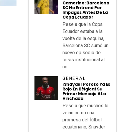
Camerino: Barcelona
SC No Entrenó Por
Impagos Antes De La
Copa Ecuador
Pese a que la Copa
Ecuador estaba a la
vuelta de la esquina,
Barcelona SC sumó un
nuevo episodio de
crisis institucional al
no...
GENERAL
¡Snayder Porozo Ya Es
Rojo En Bélgica! Su
Primer Mensaje A La
Hinchada
Pese a que muchos lo
veían como una
promesa del fútbol
ecuatoriano, Snayder