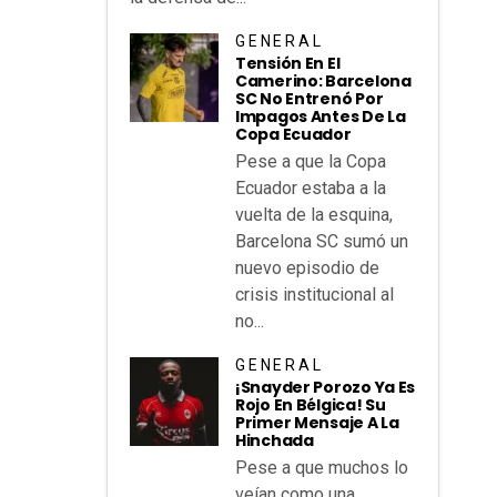
GENERAL
Tensión En El
Camerino: Barcelona
SC No Entrenó Por
Impagos Antes De La
Copa Ecuador
Pese a que la Copa
Ecuador estaba a la
vuelta de la esquina,
Barcelona SC sumó un
nuevo episodio de
crisis institucional al
no...
GENERAL
¡Snayder Porozo Ya Es
Rojo En Bélgica! Su
Primer Mensaje A La
Hinchada
Pese a que muchos lo
veían como una