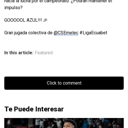
hacia la lucha por el campeonato. ¿Podrán mantener el
impulso?
GOOOOOL AZUL!!! 🎉
Gran jugada colectiva de
@CSEmelec
#LigaEcuabet
In this article:
Featured
Click to comment
Te Puede Interesar