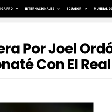
LIGA PRO
INTERNACIONALES
ECUADOR
MUNDIAL 20
era Por Joel Ord
naté Con El Rea