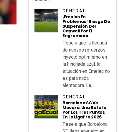
GENERAL
¡Emelec En
Problemas! Riesgo De
Suspensión Del
Capwell Por El
Engramado
Pese a que la llegada
de nuevos refuerzos
inyectó optimismo en
la hinchada azul, la
situación en Emelec no
es para nada
alentadora. La...
GENERAL
Barcelona SC Vs
Macará: Una Batalla
Por Los Tres Puntos
En La LigaPro 2026
Pese a que Barcelona
SC llega envuelto en