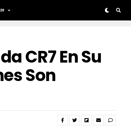
26
da CR7 En Su
nes Son