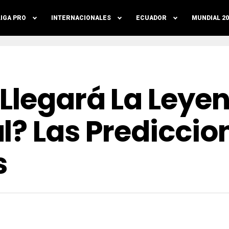
LIGA PRO
INTERNACIONALES
ECUADOR
MUNDIAL 20
Llegará La Leyen
l? Las Prediccio
s