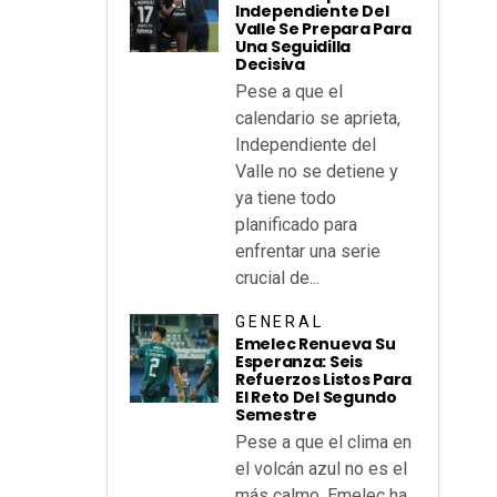
Independiente Del
Valle Se Prepara Para
Una Seguidilla
Decisiva
Pese a que el
calendario se aprieta,
Independiente del
Valle no se detiene y
ya tiene todo
planificado para
enfrentar una serie
crucial de...
GENERAL
Emelec Renueva Su
Esperanza: Seis
Refuerzos Listos Para
El Reto Del Segundo
Semestre
Pese a que el clima en
el volcán azul no es el
más calmo, Emelec ha