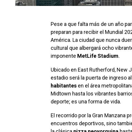
Pese a que falta más de un año par
preparan para recibir el Mundial 20
América. La ciudad que nunca duer
cultural que albergará ocho vibrante
imponente
MetLife Stadium
.
Ubicado en East Rutherford, New Je
estadio será la puerta de ingreso a
habitantes
en el área metropolita
Midtown hasta los vibrantes barrios
deporte; es una forma de vida.
El recorrido por la Gran Manzana pr
encuentros deportivos, sino tambié
la clásica
pizza neoyorquina
hasta