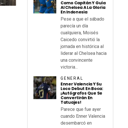
Como Capitán Y Guía
Al Chelsea A La Gloria
En Indonesia
Pese a que el sábado
parecía un día
cualquiera, Moisés
Caicedo convirtió la
jornada en histórica al
liderar al Chelsea hacia
una convincente
victoria...
GENERAL
Enner Valencia Y Su
Loco Debut En Boca:
¡autógrafos Que Se
Convertirán En
Tatuajes!
Parece que fue ayer
cuando Enner Valencia
desembarcó en