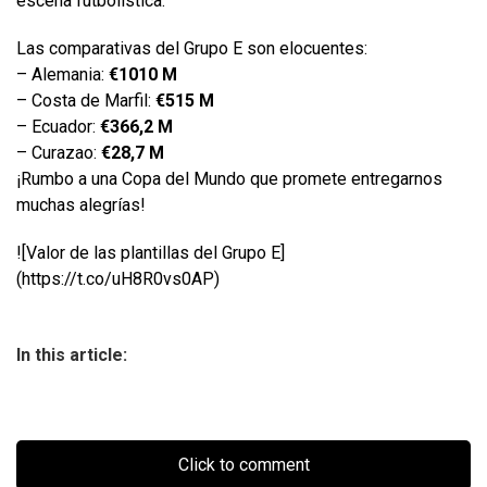
escena futbolística.
Las comparativas del Grupo E son elocuentes:
– Alemania:
€1010 M
– Costa de Marfil:
€515 M
– Ecuador:
€366,2 M
– Curazao:
€28,7 M
¡Rumbo a una Copa del Mundo que promete entregarnos
muchas alegrías!
![Valor de las plantillas del Grupo E]
(https://t.co/uH8R0vs0AP)
In this article:
Click to comment