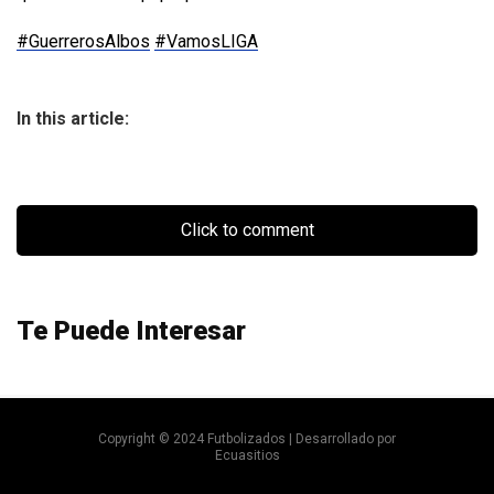
#GuerrerosAlbos
#VamosLIGA
In this article:
Click to comment
Te Puede Interesar
Copyright © 2024 Futbolizados | Desarrollado por
Ecuasitios