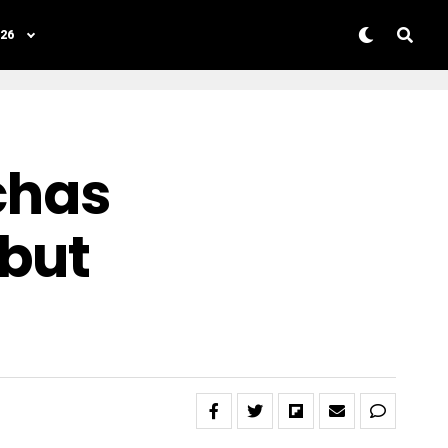
26
nchas
ebut