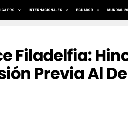
LIGA PRO
INTERNACIONALES
ECUADOR
MUNDIAL 20
ce Filadelfia: Hi
ión Previa Al D