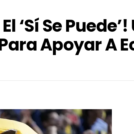
l ‘Sí Se Puede’! 
s Para Apoyar A 