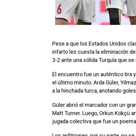
Pese a que los Estados Unidos cla
infarto les cuesta la eliminación d
3-2 ante una sólida Turquía que se 
El encuentro fue un auténtico tira 
el último minuto. Arda Güler, Yilm
a la hinchada turca, anotando goles 
Güler abrió el marcador con un gra
Matt Turner. Luego, Orkun Kökçü am
jugada colectiva que fue un poema
Los anfitriones, por su parte, no s