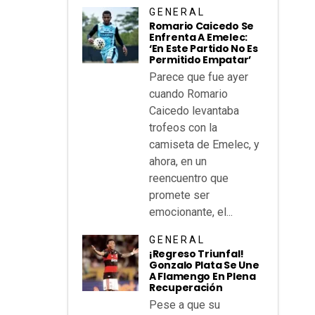
GENERAL
Romario Caicedo Se
Enfrenta A Emelec:
‘En Este Partido No Es
Permitido Empatar’
Parece que fue ayer
cuando Romario
Caicedo levantaba
trofeos con la
camiseta de Emelec, y
ahora, en un
reencuentro que
promete ser
emocionante, el...
GENERAL
¡Regreso Triunfal!
Gonzalo Plata Se Une
A Flamengo En Plena
Recuperación
Pese a que su