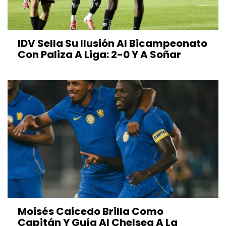
IDV Sella Su Ilusión Al Bicampeonato
Con Paliza A Liga: 2-0 Y A Soñar
Moisés Caicedo Brilla Como
Capitán Y Guía Al Chelsea A La