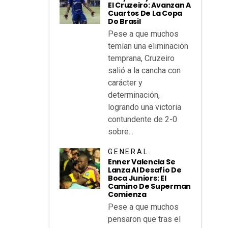
El Cruzeiro: Avanzan A
Cuartos De La Copa
Do Brasil
Pese a que muchos
temían una eliminación
temprana, Cruzeiro
salió a la cancha con
carácter y
determinación,
logrando una victoria
contundente de 2-0
sobre...
GENERAL
Enner Valencia Se
Lanza Al Desafío De
Boca Juniors: El
Camino De Superman
Comienza
Pese a que muchos
pensaron que tras el