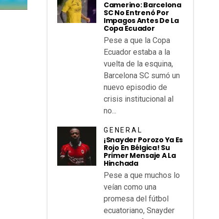
Camerino: Barcelona
SC No Entrenó Por
Impagos Antes De La
Copa Ecuador
Pese a que la Copa
Ecuador estaba a la
vuelta de la esquina,
Barcelona SC sumó un
nuevo episodio de
crisis institucional al
no...
GENERAL
¡Snayder Porozo Ya Es
Rojo En Bélgica! Su
Primer Mensaje A La
Hinchada
Pese a que muchos lo
veían como una
promesa del fútbol
ecuatoriano, Snayder