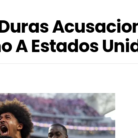
 Duras Acusacion
mo A Estados Uni