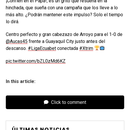
¡Confíen en el Papá!, es un grito que resuena en la
hinchada, que sueña con una campaña que los lleve a lo
más alto. ¿Podrán mantener este impulso? Solo el tiempo
lo dirá.
Centro perfecto y gran cabezazo de Arroyo para el 1-0 de
@Aucas45
frente a Guayaquil City justo antes del
descanso.
#LigaEcuabet
conectada
#Xtrim
pic.twitter.com/bZL0zMd6KZ
In this article:
Click to comment
ÚLTIMAS NOTICIAS