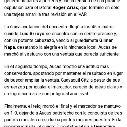
generar disparos a portería y con la tensión de una posible
expulsión para el lateral
Roger Arias
, que terminó en solo
una tarjeta amarilla tras revisión en el VAR.
La única anotación del encuentro llegó a los 45 minutos,
cuando
Luis Arroyo
se encontró con un centro preciso y,
con un potente cabezazo, venció al guardameta
Gilmar
Napa
, desatando la alegría en la hinchada local. Aucas se
marchó al vestuario con una ventaja que parecía suficiente.
En el segundo tiempo, Aucas mostró una actitud más
conservadora, apostando por mantener el resultado en lugar
de buscar ampliar la ventaja. Guayaquil City, a pesar de sus
esfuerzos por igualar el marcador, careció de ideas claras y
no logró acercarse con peligro al arco rival.
Finalmente, el reloj marcó el final y el marcador se mantuvo
en 1-0, dejando a Aucas satisfecho con la conquista de tres
puntos cruciales en su lucha por los mejores puestos. En la
próxima jornada, el cuadro ‘Oriental’ visitará a
Deportivo