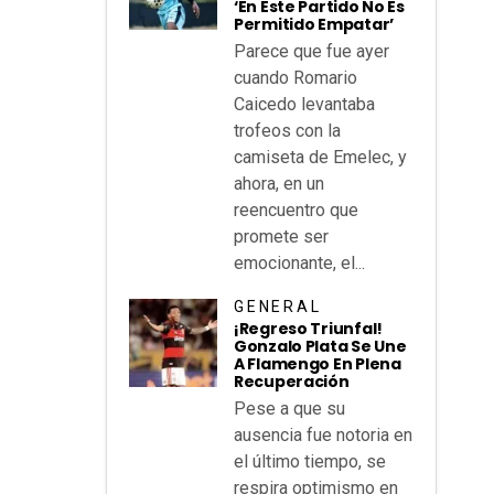
‘En Este Partido No Es
Permitido Empatar’
Parece que fue ayer
cuando Romario
Caicedo levantaba
trofeos con la
camiseta de Emelec, y
ahora, en un
reencuentro que
promete ser
emocionante, el...
GENERAL
¡Regreso Triunfal!
Gonzalo Plata Se Une
A Flamengo En Plena
Recuperación
Pese a que su
ausencia fue notoria en
el último tiempo, se
respira optimismo en