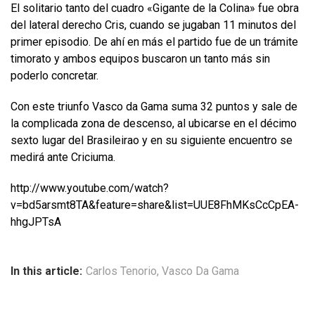
El solitario tanto del cuadro «Gigante de la Colina» fue obra
del lateral derecho Cris, cuando se jugaban 11 minutos del
primer episodio. De ahí en más el partido fue de un trámite
timorato y ambos equipos buscaron un tanto más sin
poderlo concretar.
Con este triunfo Vasco da Gama suma 32 puntos y sale de
la complicada zona de descenso, al ubicarse en el décimo
sexto lugar del Brasileirao y en su siguiente encuentro se
medirá ante Criciuma.
http://www.youtube.com/watch?
v=bd5arsmt8TA&feature=share&list=UUE8FhMKsCcCpEA-
hhgJPTsA
In this article:
Carlos Tenorio
,
Vasco Da Gama