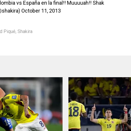
mbia vs España en la final!! Muuuuah!! Shak
@shakira)
October 11, 2013
d Piqué
,
Shakira