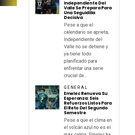
Independiente Del
Valle Se Prepara Para
Una Seguidilla
Decisiva
Pese a que el
calendario se aprieta,
Independiente del
Valle no se detiene y
ya tiene todo
planificado para
enfrentar una serie
crucial de...
GENERAL
Emelec Renueva Su
Esperanza: Seis
Refuerzos Listos Para
El Reto Del Segundo
Semestre
Pese a que el clima en
el volcán azul no es el
más calmo, Emelec ha