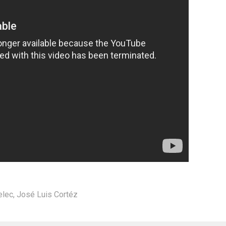
lec
,
José Luis Cortéz