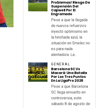
Problemas! Riesgo De
Suspensión Del
Capwell Por El
Engramado
Pese a que la llegada
de nuevos refuerzos
inyectó optimismo en
la hinchada azul, la
situación en Emelec no
es para nada
alentadora. La...
GENERAL
Barcelona SC Vs
Macará: Una Batalla
Por Los Tres Puntos
En La LigaPro 2026
Pese a que Barcelona
SC llega envuelto en
controversia, este
sábado 8 de agosto de