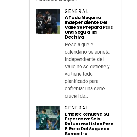
GENERAL
A Toda Máquina:
Independiente Del
Valle Se Prepara Para
Una Seguidilla
Decisiva
Pese a que el
calendario se aprieta,
Independiente del
Valle no se detiene y
ya tiene todo
planificado para
enfrentar una serie
crucial de...
GENERAL
Emelec Renueva Su
Esperanza: Seis
Refuerzos Listos Para
El Reto Del Segundo
Semestre