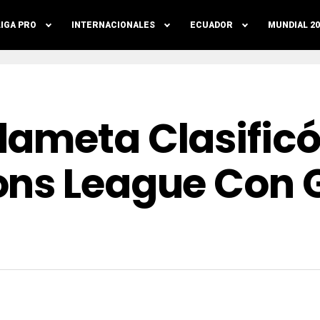
LIGA PRO
INTERNACIONALES
ECUADOR
MUNDIAL 20
ameta Clasificó
ns League Con G