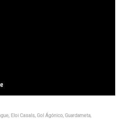
ague
,
Eloi Casals
,
Gol Ágónico
,
Guardameta
,