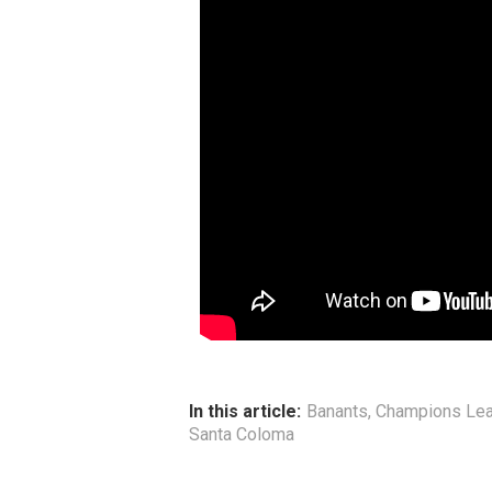
In this article:
Banants
,
Champions Le
Santa Coloma