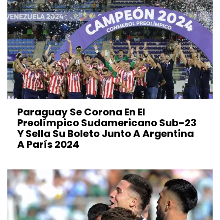
Paraguay Se Corona En El
Preolímpico Sudamericano Sub-23
Y Sella Su Boleto Junto A Argentina
A París 2024