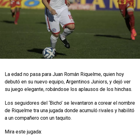
La edad no pasa para Juan Román Riquelme, quien hoy
debutó en su nuevo equipo, Argentinos Juniors, y dejó ver
su juego elegante, robándose los aplausos de los hinchas.
Los seguidores del ‘Bicho’ se levantaron a corear el nombre
de Riquelme tra una jugada donde acumuló rivales y habilitó
a un compañero con un taquito.
Mira este jugada: