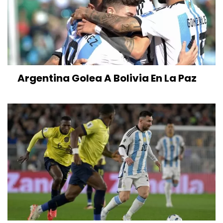
Argentina Golea A Bolivia En La Paz