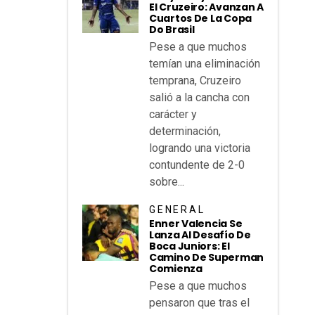
El Cruzeiro: Avanzan A
Cuartos De La Copa
Do Brasil
Pese a que muchos
temían una eliminación
temprana, Cruzeiro
salió a la cancha con
carácter y
determinación,
logrando una victoria
contundente de 2-0
sobre...
GENERAL
Enner Valencia Se
Lanza Al Desafío De
Boca Juniors: El
Camino De Superman
Comienza
Pese a que muchos
pensaron que tras el