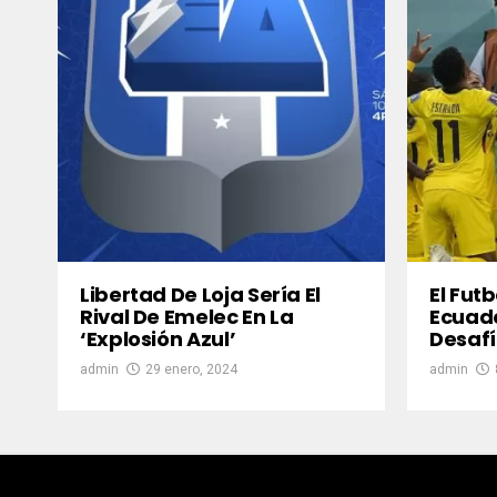
Libertad De Loja Sería El
El Fut
Rival De Emelec En La
Ecuado
‘Explosión Azul’
Desafí
admin
29 enero, 2024
admin