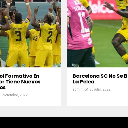
bol Formativo En
Barcelona SC No Se B
r Tiene Nuevos
La Pelea
os
admin
30 julio, 2022
8 diciembre, 2022