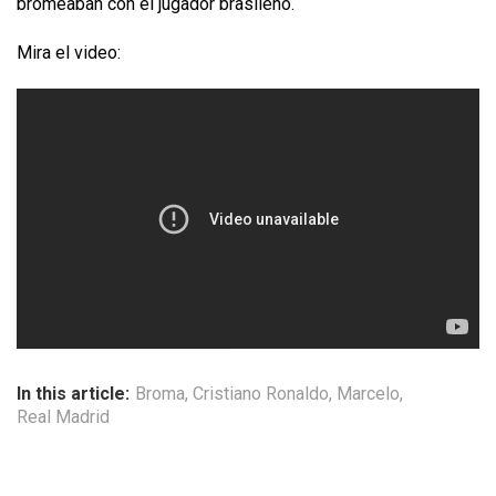
bromeaban con el jugador brasileño.
Mira el video:
In this article:
Broma
,
Cristiano Ronaldo
,
Marcelo
,
Real Madrid