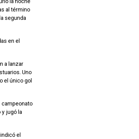
urió la noche
as al término
 la segunda
das en el
n a lanzar
stuarios. Uno
 el único gol
el campeonato
y jugó la
indicó el