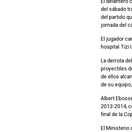
El delantero 
del sábado tr
del partido q
jornada del c
El jugador ca
hospital Tizi 
La derrota de
proyectiles d
de ellos alca
de su equipo
Albert Ebossé
2013-2014, c
final de la Co
El Ministerio 