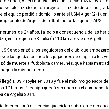
camerunés, Albert Ebossé, del club argelino JS Kabylie, m
as ser alcanzado por un proyectil lanzado desde las grad
ue el equipo perdió a domicilio ante el USM Alger (2-1), en
ampeonato de Argelia de fútbol, indicó la agencia APS.
merunés, de 24 años, falleció a consecuencia de las heri
Uzu, en la región de Kabilia (a 110 km al este de Argel).
l JSK encolerizó a los seguidores del club, que empezaro
esde las gradas cuando los jugadores se dirigían a los ve
nzó de muerte al futbolista camerunés, que había marcado
, según la misma fuente.
 llegó al JS Kabylie en 2013 y fue el máximo goleador d
on 17 tantos. El equipo quedó segundo en el campeonato 
pa de Argelia 2014.
de Interior abrió diligencias judiciales sobre este deceso, 