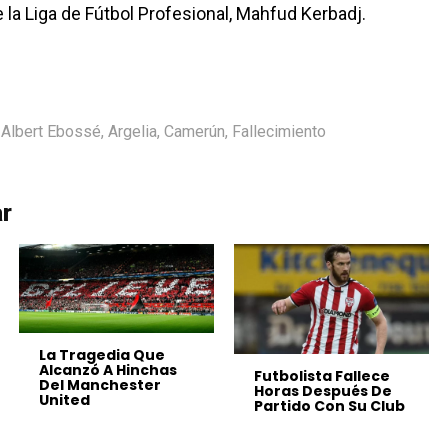
 la Liga de Fútbol Profesional, Mahfud Kerbadj.
Albert Ebossé
,
Argelia
,
Camerún
,
Fallecimiento
ar
La Tragedia Que
Alcanzó A Hinchas
Futbolista Fallece
Del Manchester
Horas Después De
United
Partido Con Su Club