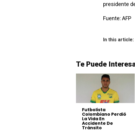
presidente de
Fuente: AFP
In this article:
Te Puede Interes
Futbolista
Colombiano Perdió
La Vida En
Accidente De
Tránsito