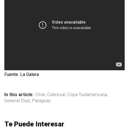
Fuente: La Galera
In this article:
Chile
,
Cobresal
,
Copa Sudamericana
,
General Diaz
,
Paraguay
Te Puede Interesar