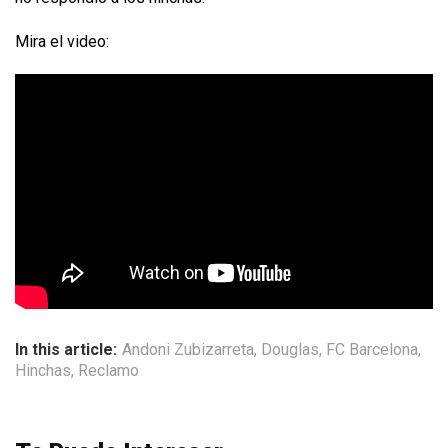
Mira el video:
In this article:
Andoni Zubizarreta
,
Douglas
,
FC Barcelona
,
Hinchas
,
Reclamo