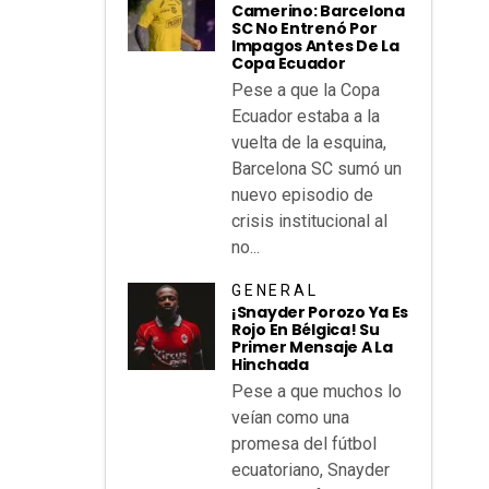
Camerino: Barcelona
SC No Entrenó Por
Impagos Antes De La
Copa Ecuador
Pese a que la Copa
Ecuador estaba a la
vuelta de la esquina,
Barcelona SC sumó un
nuevo episodio de
crisis institucional al
no...
GENERAL
¡Snayder Porozo Ya Es
Rojo En Bélgica! Su
Primer Mensaje A La
Hinchada
Pese a que muchos lo
veían como una
promesa del fútbol
ecuatoriano, Snayder