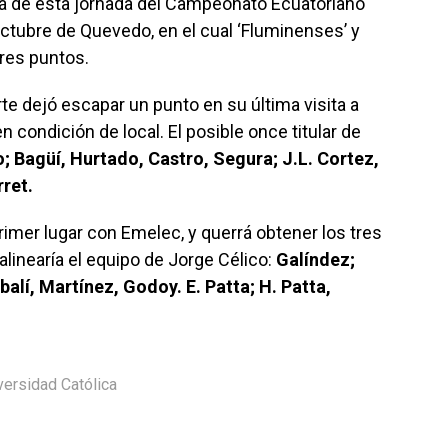
rá de esta jornada del Campeonato Ecuatoriano
Octubre de Quevedo, en el cual ‘Fluminenses’ y
res puntos.
e dejó escapar un punto en su última visita a
n condición de local. El posible once titular de
 Bagüí, Hurtado, Castro, Segura; J.L. Cortez,
ret.
rimer lugar con Emelec, y querrá obtener los tres
alinearía el equipo de Jorge Célico:
Galíndez;
alí, Martínez, Godoy. E. Patta; H. Patta,
versidad Católica