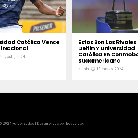
sidad Católica Vence
Estos Son Los Rivales
El Nacional
Delfín Y Universidad
Católica En Conmebo
4 agosto, 2024
Sudamericana
admin
18 marzo, 2024
© 2024 Futbolizados | Desarrollado por
Ecuasitios