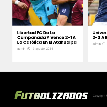
Libertad FC Da La
Univer
Campanada Y Vence 2-1 A
2-0 A 
La Católica En El Atahualpa
admin
admin
10 agosto, 2024
Copyright 