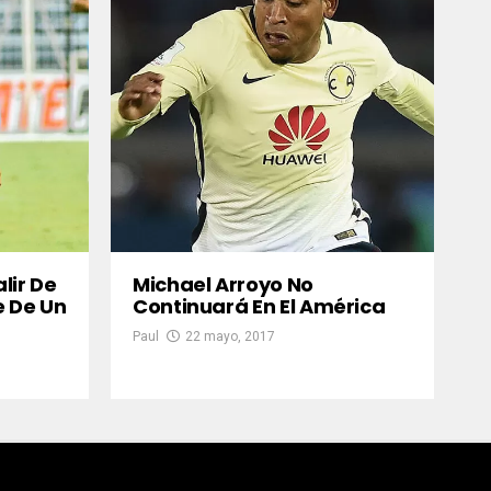
lir De
Michael Arroyo No
e De Un
Continuará En El América
Paul
22 mayo, 2017