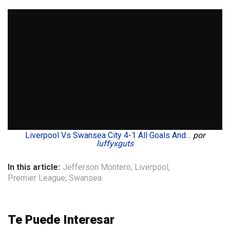
Liverpool Vs Swansea City 4-1 All Goals And…
por
luffyxguts
In this article:
Jefferson Montero
,
Liverpool
,
Premier League
,
Swansea
Te Puede Interesar