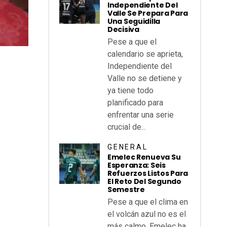
Independiente Del
Valle Se Prepara Para
Una Seguidilla
Decisiva
Pese a que el
calendario se aprieta,
Independiente del
Valle no se detiene y
ya tiene todo
planificado para
enfrentar una serie
crucial de...
GENERAL
Emelec Renueva Su
Esperanza: Seis
Refuerzos Listos Para
El Reto Del Segundo
Semestre
Pese a que el clima en
el volcán azul no es el
más calmo, Emelec ha