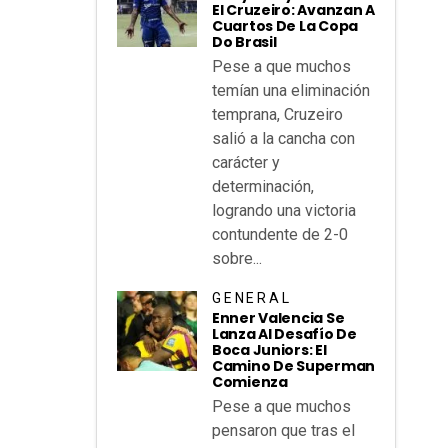
El Cruzeiro: Avanzan A
Cuartos De La Copa
Do Brasil
Pese a que muchos
temían una eliminación
temprana, Cruzeiro
salió a la cancha con
carácter y
determinación,
logrando una victoria
contundente de 2-0
sobre...
GENERAL
Enner Valencia Se
Lanza Al Desafío De
Boca Juniors: El
Camino De Superman
Comienza
Pese a que muchos
pensaron que tras el