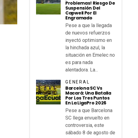
Problemas! Riesgo De
Suspensión Del
Capwell Por El
Engramado
Pese a que la llegada
de nuevos refuerzos
inyectó optimismo en
la hinchada azul, la
situación en Emelec no
es para nada
alentadora. La...
GENERAL
Barcelona SC Vs
Macará: Una Batalla
Por Los Tres Puntos
En La LigaPro 2026
Pese a que Barcelona
SC llega envuelto en
controversia, este
sábado 8 de agosto de