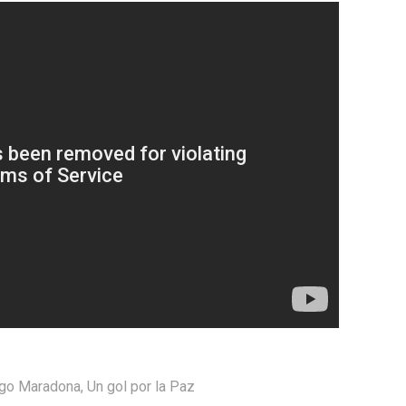
go Maradona
,
Un gol por la Paz