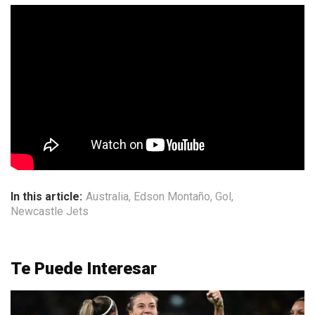
In this article:
Australia
,
Edson Montaño
,
Gol
,
Newcastle Jets
Te Puede Interesar