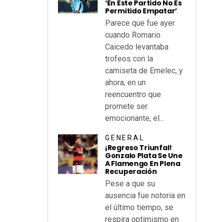
‘En Este Partido No Es
Permitido Empatar’
Parece que fue ayer
cuando Romario
Caicedo levantaba
trofeos con la
camiseta de Emelec, y
ahora, en un
reencuentro que
promete ser
emocionante, el...
GENERAL
¡Regreso Triunfal!
Gonzalo Plata Se Une
A Flamengo En Plena
Recuperación
Pese a que su
ausencia fue notoria en
el último tiempo, se
respira optimismo en