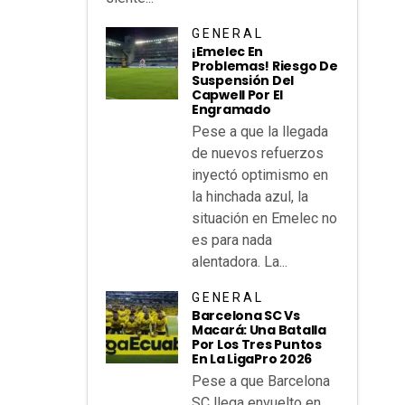
GENERAL
¡Emelec En
Problemas! Riesgo De
Suspensión Del
Capwell Por El
Engramado
Pese a que la llegada
de nuevos refuerzos
inyectó optimismo en
la hinchada azul, la
situación en Emelec no
es para nada
alentadora. La...
GENERAL
Barcelona SC Vs
Macará: Una Batalla
Por Los Tres Puntos
En La LigaPro 2026
Pese a que Barcelona
SC llega envuelto en