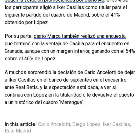
los participante eligió a Iker Casillas como titular para el
siguiente partido del cuadro de Madrid, sobre el 41%
obtenido por López.
Por su parte,
diario Marca también realizó una encuesta
,
que terminó con la ventaja de Casilla para el encuentro en
Granada, aunque con un margen inferior, ganando con el 54%
sobre el 46% de López.
A muchos sorprendió la decisión de Carlo Ancelotti de dejar
a Iker Casillas en el banco de suplentes en el encuentro
ante Real Betis, y la expectación está dada, a ver si
continúa con López en la titularidad o le devuelve el puesto
a un histórico del cuadro ‘Merengue’.
In this article:
Carlo Ancelotti
,
Diego López
,
Iker Casillas
,
Real Madrid