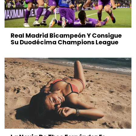
Real Madrid Bicampeón Y Consigue
Su Duodécima Champions League