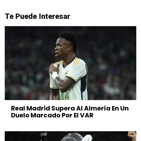
Te Puede Interesar
Real Madrid Supera Al Almería En Un
Duelo Marcado Por El VAR