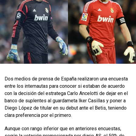
Dos medios de prensa de España realizaron una encuesta
entre los internautas para conocer si estaban de acuerdo
con la decisión del estratega Carlo Ancelotti de dejar en el
banco de suplentes al guardameta Iker Casillas y poner a
Diego López de titular en su debut ante el Betis, teniendo
clara preferencia por el primero.
Aunque con rango inferior que en anteriores encuestas,
según la votación promocionada por diario AS
, el 59% de