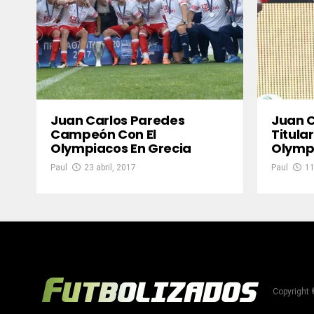
Juan Carlos Paredes
Juan C
Campeón Con El
Titular
Olympiacos En Grecia
Olymp
Paul
23 abril, 2017
Paul
11
Copyright 