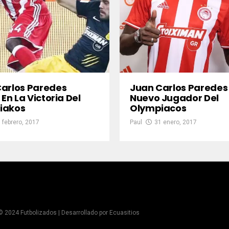
arlos Paredes
Juan Carlos Paredes
 En La Victoria Del
Nuevo Jugador Del
iakos
Olympiacos
 febrero, 2017
Paul
31 enero, 2017
© 2024 Futbolizados | Desarrollado por
Ecuasitios