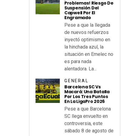
Problemas! Riesgo De
Suspensión Del
Capwell Por El
Engramado
Pese a que la llegada
de nuevos refuerzos
inyectó optimismo en
la hinchada azul, la
situación en Emelec no
es para nada
alentadora. La...
GENERAL
Barcelona SC Vs
Macará: Una Batalla
Por Los Tres Puntos
En La LigaPro 2026
Pese a que Barcelona
SC llega envuelto en
controversia, este
sábado 8 de agosto de